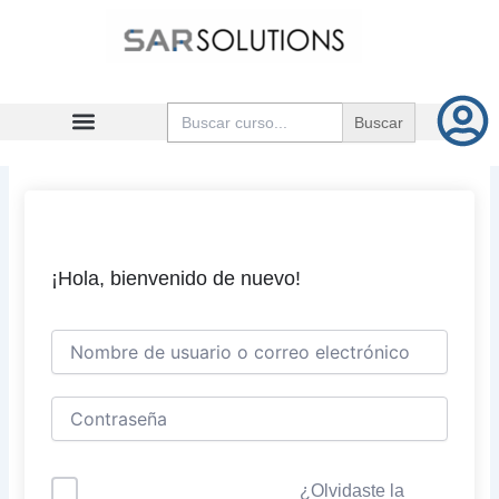
Ir
al
contenido
Buscar:
¡Hola, bienvenido de nuevo!
¿Olvidaste la