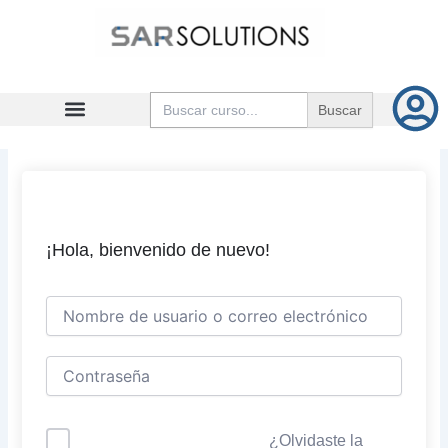
Ir
al
contenido
Buscar:
¡Hola, bienvenido de nuevo!
¿Olvidaste la