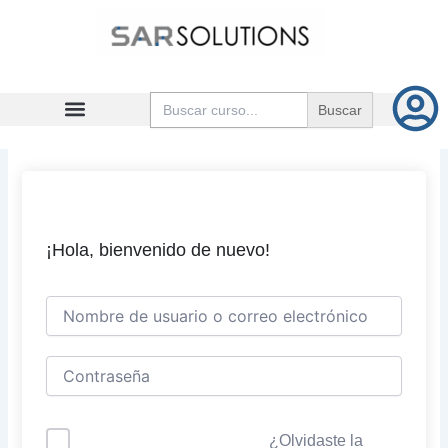
Ir
al
contenido
Buscar:
¡Hola, bienvenido de nuevo!
¿Olvidaste la