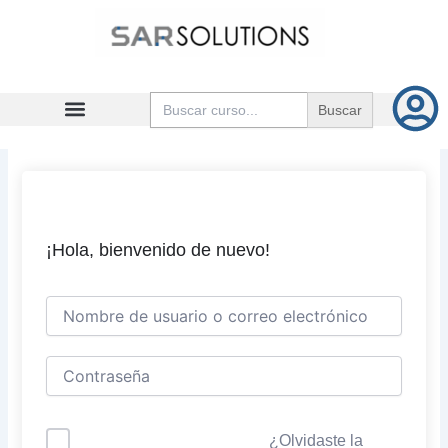
Ir
al
contenido
Buscar:
¡Hola, bienvenido de nuevo!
¿Olvidaste la