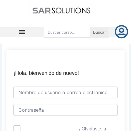
Ir
al
contenido
Buscar:
¡Hola, bienvenido de nuevo!
¿Olvidaste la