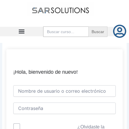
Ir
al
contenido
Buscar:
¡Hola, bienvenido de nuevo!
¿Olvidaste la