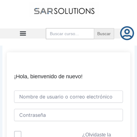
Ir
al
contenido
Buscar:
¡Hola, bienvenido de nuevo!
¿Olvidaste la