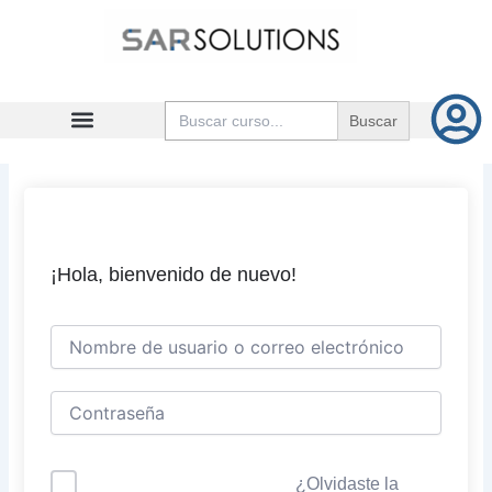
Ir
al
contenido
Buscar:
¡Hola, bienvenido de nuevo!
¿Olvidaste la