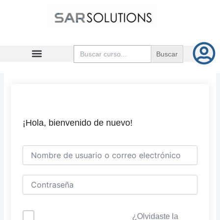
Ir
al
contenido
Buscar:
¡Hola, bienvenido de nuevo!
¿Olvidaste la