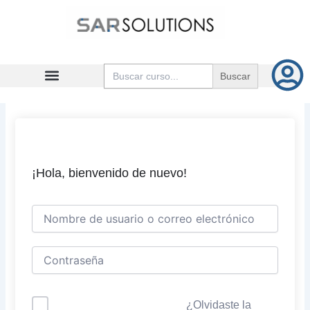
Ir
al
contenido
Buscar:
¡Hola, bienvenido de nuevo!
¿Olvidaste la