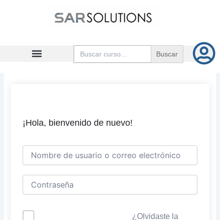
Ir
al
contenido
Buscar:
¡Hola, bienvenido de nuevo!
¿Olvidaste la