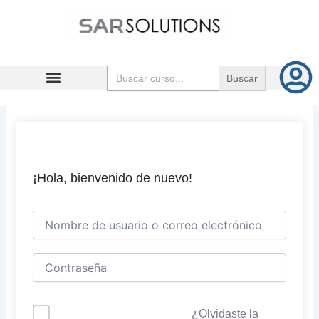
Ir
al
contenido
Buscar:
¡Hola, bienvenido de nuevo!
¿Olvidaste la