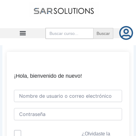
Ir
al
contenido
Buscar:
¡Hola, bienvenido de nuevo!
¿Olvidaste la